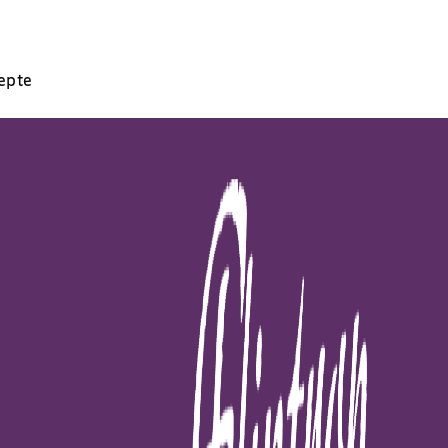
.
epte